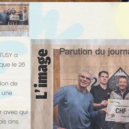
l'USY a
que le 26
tion de
é une
r avec qui
ois ans.