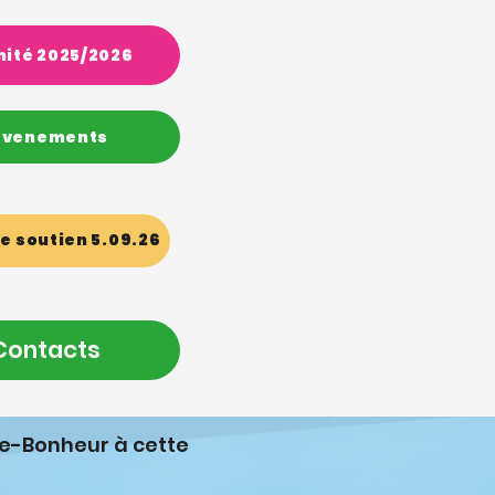
ité 2025/2026
évenements
e soutien 5.09.26
Contacts
te-Bonheur à cette