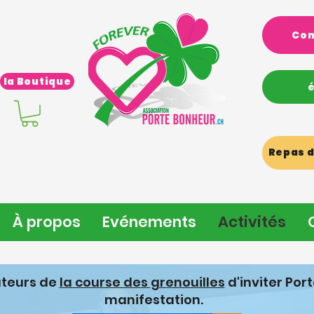
Com
la Boutique
Repas d
À propos
Evénements
Activités
ateurs de
la course des grenouilles
d'inviter Por
manifestation.